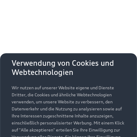
Erhalten Sie kostenfrei eine online
Fahrzeugbewertung und besprechen Sie alles
weitere mit Ihrem ausgewählten Audi Partner.
Jetzt kostenlos bewerten
Zurück nach oben
Verwendung von Cookies und
Webtechnologien
Modelle
Wir nutzen auf unserer Website eigene und Dienste
Kaufen & leasen
Alle Modelle
Dritter, die Cookies und ähnliche Webtechnologien
verwenden, um unsere Website zu verbessern, den
Modelle vergleichen
Service & Zubehör
Neuwagensuche
Datenverkehr und die Nutzung zu analysieren sowie auf
Elektromodelle
Ihre Interessen zugeschnittene Inhalte anzuzeigen,
Gebrauchtwagensuche
einschließlich personalisierter Werbung. Mit einem Klick
Support
Saisonale Angebote
Plug-in-Hybride
auf "Alle akzeptieren" erteilen Sie Ihre Einwilligung zur
Gebrauchtwagen
Verwendung aller Dienste. Sie können Ihre Einwilligung