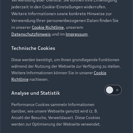
Audi Services
Über Audi
Kundenservice
jederzeit in den Cookie-Einstellungen widerrufen.
Finanzierung
Garantie
Weitere Informationen sowie konkrete Hinweise zur
Händlersuche
Aktionen & Angebote
Verwendung Ihrer personenbezogenen Daten finden Sie
Unternehmen
Audi digital services
in unserer
Cookie Richtlinie
, unserem
Audi Code
Geschäftskunden
Datenschutzhinweis
und im
Impressum
.
Karriere
myAudi
Häufige Fragen (FAQ)
Investor Relations
Technische Cookies
© 2026 AUDI AG. Alle Rechte vorbehalten
Audi Online Beratung
Presse & Media Center
Diese werden benötigt, um Ihnen grundlegende Funktionen
Impressum
Rechtliches
Hinweisgebersystem
Online-Terminvereinbarung
während der Nutzung der Webseite zur Verfügung zu stellen.
Datenschutz
Datenschutzinformation
Cookie-Einstellungen
Weitere Informationen können Sie in unserer
Cookie
Servicekontakt
Cookie-Richtlinie
Barrierefreiheit
Richtlinie
nachlesen.
Audi erleben
Digital Services Act
EU Data Act
Bordbuch & Bedienungsanleitungen
Analyse und Statistik
Newsletter
Verträge kündigen
Performance Cookies sammeln Informationen
Hinweis: Die aktuelle Darstellung und Anordnung der
darüber, wie unsere Webseite genutzt wird (z. B.
Vertrag widerrufen
Embleme am Fahrzeug bei allen Abbildungen auf dieser
Anzahl der Besuche, Verweildauer). Diese Cookies
Webseite kann abweichen.
werden zur Optimierung der Webseite verwendet.