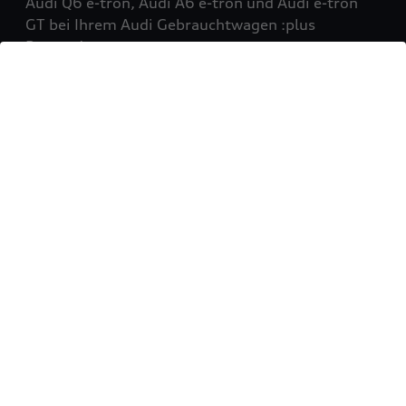
Audi Q6 e-tron, Audi A6 e-tron und Audi e-tron
GT bei Ihrem Audi Gebrauchtwagen :plus
Partner!
Mehr erfahren
Sie möchten Ihr Fahrzeug
verkaufen?