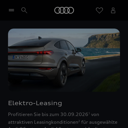
Startseite
Händler wählen
Elektro-Leasing
Profitieren Sie bis zum 30.09.2026
von
1
attraktiven Leasingkonditionen
für ausgewählte
2