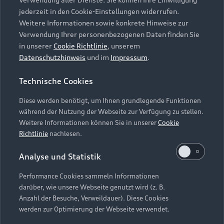
Audi Services
Über Audi
Kundenservice
jederzeit in den Cookie-Einstellungen widerrufen.
Finanzierung
Garantie
Weitere Informationen sowie konkrete Hinweise zur
Händlersuche
Aktionen & Angebote
Verwendung Ihrer personenbezogenen Daten finden Sie
Unternehmen
Audi digital services
in unserer
Cookie Richtlinie
, unserem
Audi Code
Geschäftskunden
Datenschutzhinweis
und im
Impressum
.
Karriere
myAudi
Häufige Fragen (FAQ)
Investor Relations
Technische Cookies
© 2026 AUDI AG. Alle Rechte vorbehalten
Audi Online Beratung
Presse & Media Center
Diese werden benötigt, um Ihnen grundlegende Funktionen
Impressum
Rechtliches
Hinweisgebersystem
Online-Terminvereinbarung
während der Nutzung der Webseite zur Verfügung zu stellen.
Datenschutz
Datenschutzinformation
Cookie-Einstellungen
Weitere Informationen können Sie in unserer
Cookie
Servicekontakt
Cookie-Richtlinie
Barrierefreiheit
Richtlinie
nachlesen.
Audi erleben
Digital Services Act
EU Data Act
Bordbuch & Bedienungsanleitungen
Analyse und Statistik
Newsletter
Verträge kündigen
Performance Cookies sammeln Informationen
Hinweis: Die aktuelle Darstellung und Anordnung der
darüber, wie unsere Webseite genutzt wird (z. B.
Vertrag widerrufen
Embleme am Fahrzeug bei allen Abbildungen auf dieser
Anzahl der Besuche, Verweildauer). Diese Cookies
Webseite kann abweichen.
werden zur Optimierung der Webseite verwendet.