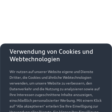
Erhalten Sie kostenfrei eine online
Fahrzeugbewertung und besprechen Sie alles
weitere mit Ihrem ausgewählten Audi Partner.
Jetzt kostenlos bewerten
Zurück nach oben
Verwendung von Cookies und
Webtechnologien
Modelle
Wir nutzen auf unserer Website eigene und Dienste
Kaufen & leasen
Alle Modelle
Dritter, die Cookies und ähnliche Webtechnologien
verwenden, um unsere Website zu verbessern, den
Modelle vergleichen
Service & Zubehör
Neuwagensuche
Datenverkehr und die Nutzung zu analysieren sowie auf
Elektromodelle
Ihre Interessen zugeschnittene Inhalte anzuzeigen,
Gebrauchtwagensuche
einschließlich personalisierter Werbung. Mit einem Klick
Support
Saisonale Angebote
Plug-in-Hybride
auf "Alle akzeptieren" erteilen Sie Ihre Einwilligung zur
Gebrauchtwagen
Verwendung aller Dienste. Sie können Ihre Einwilligung