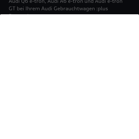
Audi Q6 e-tron, Audi A6 e-tron und Audi e-tron
GT bei Ihrem Audi Gebrauchtwagen :plus
Partner!
Mehr erfahren
Sie möchten Ihr Fahrzeug
verkaufen?