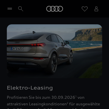
Startseite
Händler wählen
Elektro-Leasing
Profitieren Sie bis zum 30.09.2026
von
1
attraktiven Leasingkonditionen
für ausgewählte
2