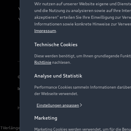
Wir nutzen auf unserer Website eigene und Dienst
Verträge kündigen
und die Nutzung zu analysieren sowie auf Ihre Inte
akzeptieren" erteilen Sie Ihre Einwilligung zur Ver
Vertrag widerrufen
Informationen sowie konkrete Hinweise zur Verwe
Impressum
.
Technische Cookies
Diese werden benötigt, um Ihnen grundlegende Funkti
Richtlinie
nachlesen.
Analyse und Statistik
© 2026 AUDI AG. Alle Rechte vorbehalten
Performance Cookies sammeln Informationen darüber, w
Impressum
Rechtliches
Hinweisgebersystem
Date
der Webseite verwendet.
Einstellungen anpassen
Hinweis: Die aktuelle Darstellung und Anordnung der 
Marketing
1
Verlängerung vorbehalten.
Marketing Cookies werden verwendet, um für die Benut