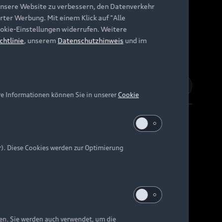
unsere Website zu verbessern, den Datenverkehr
rter Werbung. Mit einem Klick auf "Alle
Cookie-Einstellungen widerrufen. Weitere
chtlinie
, unserem
Datenschutzhinweis
und im
re Informationen können Sie in unserer
Cookie
r). Diese Cookies werden zur Optimierung
Barrierefreiheit
Digital Services Act
EU Data Act
e kann abweichen.
ten. Sie werden auch verwendet, um die