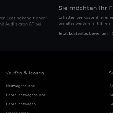
Sie möchten Ihr 
Erhalten Sie kostenfrei ei
ven Leasingkonditionen
2
Sie alles weitere mit Ihrem
nd Audi e-tron GT bei
Jetzt kostenlos bewerten
Kaufen & leasen
S
Neuwagensuche
S
Gebrauchtwagensuche
Au
Gebrauchtwagen
G
Finanzierung
Au