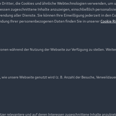
e Dritter, die Cookies und ähnliche Webtechnologien verwenden, um 
ressen zugeschnittene Inhalte anzuzeigen, einschließlich personalisie
wendung aller Dienste. Sie können Ihre Einwilligung jederzeit in den 
ndung Ihrer personenbezogenen Daten finden Sie in unserer
Cookie Ri
onen während der Nutzung der Webseite zur Verfügung zu stellen. Weite
ie unsere Webseite genutzt wird (z. B. Anzahl der Besuche, Verweildaue
nschutzinformation
Cookie-Einstellungen
Cookie-Richtlinie
Embleme am Fahrzeug bei allen Abbildungen auf dieser Webseit
zer relevantere und auf deren Interessen zugeschnittene Inhalte anzubie