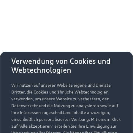
Erhalten Sie kostenfrei eine online
Fahrzeugbewertung und besprechen Sie alles
weitere mit Ihrem ausgewählten Audi Partner.
Jetzt kostenlos bewerten
Zurück nach oben
Verwendung von Cookies und
Webtechnologien
Modelle
Wir nutzen auf unserer Website eigene und Dienste
Kaufen & leasen
Alle Modelle
Dritter, die Cookies und ähnliche Webtechnologien
verwenden, um unsere Website zu verbessern, den
Modelle vergleichen
Service & Zubehör
Neuwagensuche
Datenverkehr und die Nutzung zu analysieren sowie auf
Elektromodelle
Ihre Interessen zugeschnittene Inhalte anzuzeigen,
Gebrauchtwagensuche
einschließlich personalisierter Werbung. Mit einem Klick
Support
Saisonale Angebote
Plug-in-Hybride
auf "Alle akzeptieren" erteilen Sie Ihre Einwilligung zur
Gebrauchtwagen
Verwendung aller Dienste. Sie können Ihre Einwilligung