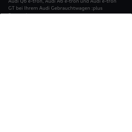
Audi Q6 e-tron, Audi A6 e-tron und Audi e-tron
GT bei Ihrem Audi Gebrauchtwagen :plus
Partner!
Mehr erfahren
Sie möchten Ihr Fahrzeug
verkaufen?