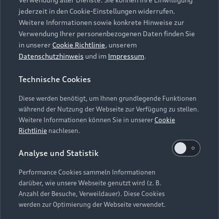
Audi Services
Über Audi
Kundenservice
jederzeit in den Cookie-Einstellungen widerrufen.
Finanzierung
Garantie
Weitere Informationen sowie konkrete Hinweise zur
Händlersuche
Aktionen & Angebote
Verwendung Ihrer personenbezogenen Daten finden Sie
Unternehmen
Audi digital services
in unserer
Cookie Richtlinie
, unserem
Audi Code
Geschäftskunden
Datenschutzhinweis
und im
Impressum
.
Karriere
myAudi
Häufige Fragen (FAQ)
Investor Relations
Technische Cookies
© 2026 AUDI AG. Alle Rechte vorbehalten
Audi Online Beratung
Presse & Media Center
Diese werden benötigt, um Ihnen grundlegende Funktionen
Impressum
Rechtliches
Hinweisgebersystem
Online-Terminvereinbarung
während der Nutzung der Webseite zur Verfügung zu stellen.
Datenschutz
Datenschutzinformation
Cookie-Einstellungen
Weitere Informationen können Sie in unserer
Cookie
Servicekontakt
Cookie-Richtlinie
Barrierefreiheit
Richtlinie
nachlesen.
Audi erleben
Digital Services Act
EU Data Act
Bordbuch & Bedienungsanleitungen
Analyse und Statistik
Newsletter
Verträge kündigen
Performance Cookies sammeln Informationen
Hinweis: Die aktuelle Darstellung und Anordnung der
darüber, wie unsere Webseite genutzt wird (z. B.
Vertrag widerrufen
Embleme am Fahrzeug bei allen Abbildungen auf dieser
Anzahl der Besuche, Verweildauer). Diese Cookies
Webseite kann abweichen.
werden zur Optimierung der Webseite verwendet.