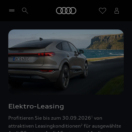
Startseite
Händler wählen
Elektro-Leasing
Profitieren Sie bis zum 30.09.2026
von
1
attraktiven Leasingkonditionen
für ausgewählte
2