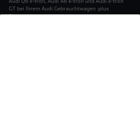
Audi Q6 e-tron, Audi A6 e-tron und Audi e-tron
GT bei Ihrem Audi Gebrauchtwagen :plus
Partner!
Mehr erfahren
Sie möchten Ihr Fahrzeug
verkaufen?