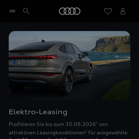
Startseite
Händler wählen
Elektro-Leasing
Profitieren Sie bis zum 30.09.2026
von
1
attraktiven Leasingkonditionen
für ausgewählte
2