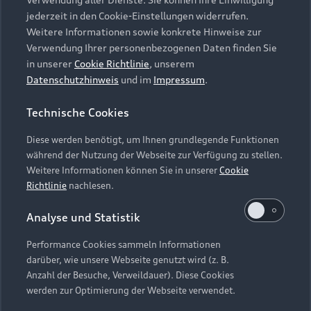
Audi Services
Über Audi
Kundenservice
jederzeit in den Cookie-Einstellungen widerrufen.
Finanzierung
Garantie
Weitere Informationen sowie konkrete Hinweise zur
Händlersuche
Aktionen & Angebote
Verwendung Ihrer personenbezogenen Daten finden Sie
Unternehmen
Audi digital services
in unserer
Cookie Richtlinie
, unserem
Audi Code
Geschäftskunden
Datenschutzhinweis
und im
Impressum
.
Karriere
myAudi
Häufige Fragen (FAQ)
Investor Relations
Technische Cookies
© 2026 AUDI AG. Alle Rechte vorbehalten
Audi Online Beratung
Presse & Media Center
Diese werden benötigt, um Ihnen grundlegende Funktionen
Impressum
Rechtliches
Hinweisgebersystem
Online-Terminvereinbarung
während der Nutzung der Webseite zur Verfügung zu stellen.
Datenschutz
Datenschutzinformation
Cookie-Einstellungen
Weitere Informationen können Sie in unserer
Cookie
Servicekontakt
Cookie-Richtlinie
Barrierefreiheit
Richtlinie
nachlesen.
Audi erleben
Digital Services Act
EU Data Act
Bordbuch & Bedienungsanleitungen
Analyse und Statistik
Newsletter
Verträge kündigen
Performance Cookies sammeln Informationen
Hinweis: Die aktuelle Darstellung und Anordnung der
darüber, wie unsere Webseite genutzt wird (z. B.
Vertrag widerrufen
Embleme am Fahrzeug bei allen Abbildungen auf dieser
Anzahl der Besuche, Verweildauer). Diese Cookies
Webseite kann abweichen.
werden zur Optimierung der Webseite verwendet.