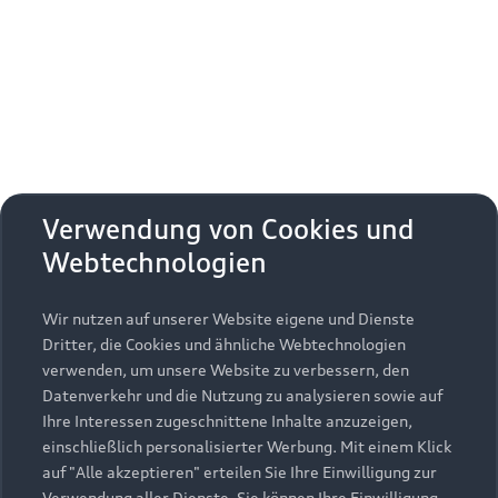
Erhalten Sie kostenfrei eine online
Fahrzeugbewertung und besprechen Sie alles
weitere mit Ihrem ausgewählten Audi Partner.
Jetzt kostenlos bewerten
Zurück nach oben
Verwendung von Cookies und
Webtechnologien
Modelle
Wir nutzen auf unserer Website eigene und Dienste
Kaufen & leasen
Alle Modelle
Dritter, die Cookies und ähnliche Webtechnologien
verwenden, um unsere Website zu verbessern, den
Modelle vergleichen
Service & Zubehör
Neuwagensuche
Datenverkehr und die Nutzung zu analysieren sowie auf
Elektromodelle
Ihre Interessen zugeschnittene Inhalte anzuzeigen,
Gebrauchtwagensuche
einschließlich personalisierter Werbung. Mit einem Klick
Support
Saisonale Angebote
Plug-in-Hybride
auf "Alle akzeptieren" erteilen Sie Ihre Einwilligung zur
Gebrauchtwagen
Verwendung aller Dienste. Sie können Ihre Einwilligung