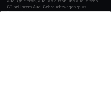
Audi Q6 e-tron, Audi A6 e-tron und Audi e-tron
GT bei Ihrem Audi Gebrauchtwagen :plus
Partner!
Mehr erfahren
Sie möchten Ihr Fahrzeug
verkaufen?