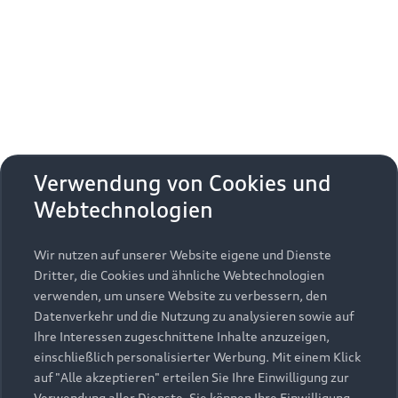
Erhalten Sie kostenfrei eine online
Fahrzeugbewertung und besprechen Sie alles
weitere mit Ihrem ausgewählten Audi Partner.
Jetzt kostenlos bewerten
Zurück nach oben
Verwendung von Cookies und
Webtechnologien
Modelle
Wir nutzen auf unserer Website eigene und Dienste
Kaufen & leasen
Alle Modelle
Dritter, die Cookies und ähnliche Webtechnologien
verwenden, um unsere Website zu verbessern, den
Modelle vergleichen
Service & Zubehör
Neuwagensuche
Datenverkehr und die Nutzung zu analysieren sowie auf
Elektromodelle
Ihre Interessen zugeschnittene Inhalte anzuzeigen,
Gebrauchtwagensuche
einschließlich personalisierter Werbung. Mit einem Klick
Support
Saisonale Angebote
Plug-in-Hybride
auf "Alle akzeptieren" erteilen Sie Ihre Einwilligung zur
Gebrauchtwagen
Verwendung aller Dienste. Sie können Ihre Einwilligung