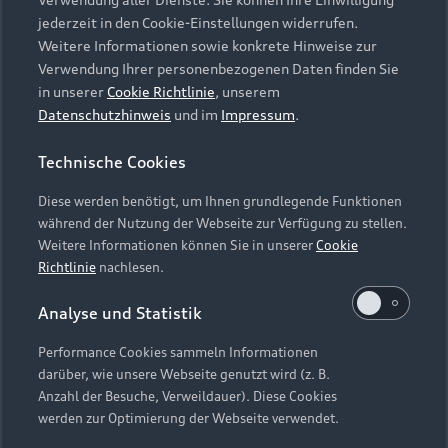
Audi Services
Über Audi
Kundenservice
jederzeit in den Cookie-Einstellungen widerrufen.
Finanzierung
Garantie
Weitere Informationen sowie konkrete Hinweise zur
Händlersuche
Aktionen & Angebote
Verwendung Ihrer personenbezogenen Daten finden Sie
Unternehmen
Audi digital services
in unserer
Cookie Richtlinie
, unserem
Audi Code
Geschäftskunden
Datenschutzhinweis
und im
Impressum
.
Karriere
myAudi
Häufige Fragen (FAQ)
Investor Relations
Technische Cookies
© 2026 AUDI AG. Alle Rechte vorbehalten
Audi Online Beratung
Presse & Media Center
Diese werden benötigt, um Ihnen grundlegende Funktionen
Impressum
Rechtliches
Hinweisgebersystem
Online-Terminvereinbarung
während der Nutzung der Webseite zur Verfügung zu stellen.
Datenschutz
Datenschutzinformation
Cookie-Einstellungen
Weitere Informationen können Sie in unserer
Cookie
Servicekontakt
Cookie-Richtlinie
Barrierefreiheit
Richtlinie
nachlesen.
Audi erleben
Digital Services Act
EU Data Act
Bordbuch & Bedienungsanleitungen
Analyse und Statistik
Newsletter
Verträge kündigen
Performance Cookies sammeln Informationen
Hinweis: Die aktuelle Darstellung und Anordnung der
darüber, wie unsere Webseite genutzt wird (z. B.
Vertrag widerrufen
Embleme am Fahrzeug bei allen Abbildungen auf dieser
Anzahl der Besuche, Verweildauer). Diese Cookies
Webseite kann abweichen.
werden zur Optimierung der Webseite verwendet.