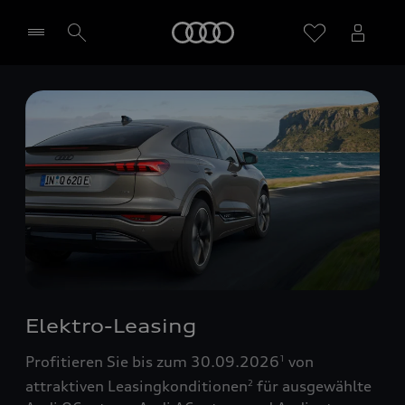
Startseite
Händler wählen
Elektro-Leasing
Profitieren Sie bis zum 30.09.2026
von
1
attraktiven Leasingkonditionen
für ausgewählte
2