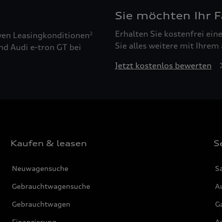
Sie möchten Ihr 
Erhalten Sie kostenfrei ei
ven Leasingkonditionen
2
Sie alles weitere mit Ihrem
nd Audi e-tron GT bei
Jetzt kostenlos bewerten
Kaufen & leasen
S
Neuwagensuche
S
Gebrauchtwagensuche
Au
Gebrauchtwagen
G
Finanzierung
Au