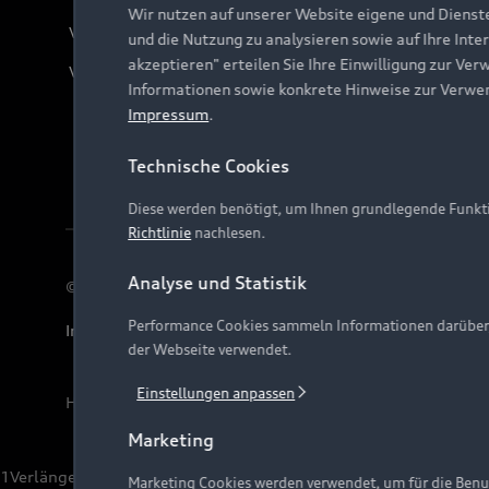
Wir nutzen auf unserer Website eigene und Dienst
Verträge kündigen
und die Nutzung zu analysieren sowie auf Ihre Inte
akzeptieren" erteilen Sie Ihre Einwilligung zur Ver
Vertrag widerrufen
Informationen sowie konkrete Hinweise zur Verwe
Impressum
.
Technische Cookies
Diese werden benötigt, um Ihnen grundlegende Funkti
Richtlinie
nachlesen.
Analyse und Statistik
© 2026 AUDI AG. Alle Rechte vorbehalten
Performance Cookies sammeln Informationen darüber, w
Impressum
Rechtliches
Hinweisgebersystem
Date
der Webseite verwendet.
Einstellungen anpassen
Hinweis: Die aktuelle Darstellung und Anordnung der 
Marketing
1
Verlängerung vorbehalten.
Marketing Cookies werden verwendet, um für die Benut