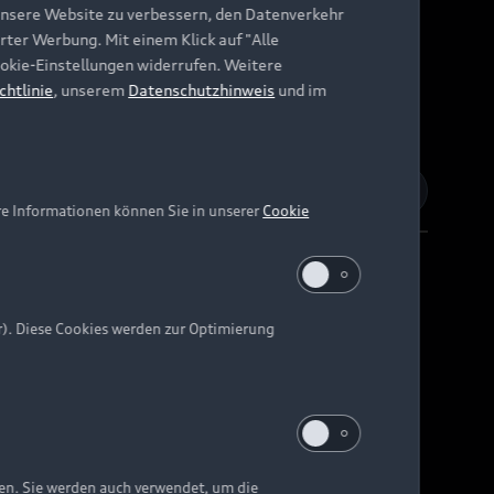
unsere Website zu verbessern, den Datenverkehr
rter Werbung. Mit einem Klick auf "Alle
Cookie-Einstellungen widerrufen. Weitere
chtlinie
, unserem
Datenschutzhinweis
und im
re Informationen können Sie in unserer
Cookie
r). Diese Cookies werden zur Optimierung
Barrierefreiheit
Digital Services Act
EU Data Act
e kann abweichen.
ten. Sie werden auch verwendet, um die