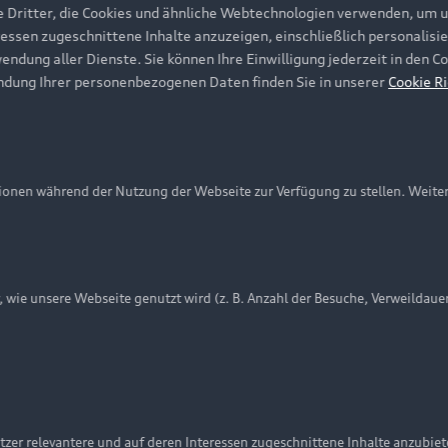
e Dritter, die Cookies und ähnliche Webtechnologien verwenden, um 
ressen zugeschnittene Inhalte anzuzeigen, einschließlich personalisie
wendung aller Dienste. Sie können Ihre Einwilligung jederzeit in den 
ndung Ihrer personenbezogenen Daten finden Sie in unserer
Cookie Ri
onen während der Nutzung der Webseite zur Verfügung zu stellen. Weite
ie unsere Webseite genutzt wird (z. B. Anzahl der Besuche, Verweildaue
nschutzinformation
Cookie-Einstellungen
Cookie-Richtlinie
Embleme am Fahrzeug bei allen Abbildungen auf dieser Webseit
zer relevantere und auf deren Interessen zugeschnittene Inhalte anzubie