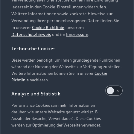
Audi Services
Über Audi
Kundenservice
jederzeit in den Cookie-Einstellungen widerrufen.
Finanzierung
Garantie
Weitere Informationen sowie konkrete Hinweise zur
Händlersuche
Aktionen & Angebote
Verwendung Ihrer personenbezogenen Daten finden Sie
Unternehmen
Audi digital services
in unserer
Cookie Richtlinie
, unserem
Audi Code
Geschäftskunden
Datenschutzhinweis
und im
Impressum
.
Karriere
myAudi
Häufige Fragen (FAQ)
Investor Relations
Technische Cookies
© 2026 AUDI AG. Alle Rechte vorbehalten
Audi Online Beratung
Presse & Media Center
Diese werden benötigt, um Ihnen grundlegende Funktionen
Impressum
Rechtliches
Hinweisgebersystem
Online-Terminvereinbarung
während der Nutzung der Webseite zur Verfügung zu stellen.
Datenschutz
Datenschutzinformation
Cookie-Einstellungen
Weitere Informationen können Sie in unserer
Cookie
Servicekontakt
Cookie-Richtlinie
Barrierefreiheit
Richtlinie
nachlesen.
Audi erleben
Digital Services Act
EU Data Act
Bordbuch & Bedienungsanleitungen
Analyse und Statistik
Newsletter
Verträge kündigen
Performance Cookies sammeln Informationen
Hinweis: Die aktuelle Darstellung und Anordnung der
darüber, wie unsere Webseite genutzt wird (z. B.
Vertrag widerrufen
Embleme am Fahrzeug bei allen Abbildungen auf dieser
Anzahl der Besuche, Verweildauer). Diese Cookies
Webseite kann abweichen.
werden zur Optimierung der Webseite verwendet.