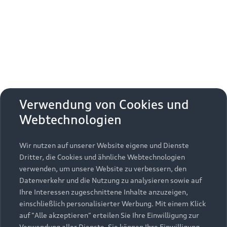
Erhalten Sie kostenfrei eine online
Fahrzeugbewertung und besprechen Sie alles
weitere mit Ihrem ausgewählten Audi Partner.
Jetzt kostenlos bewerten
Zurück nach oben
Verwendung von Cookies und
Webtechnologien
Modelle
Wir nutzen auf unserer Website eigene und Dienste
Kaufen & leasen
Alle Modelle
Dritter, die Cookies und ähnliche Webtechnologien
verwenden, um unsere Website zu verbessern, den
Modelle vergleichen
Service & Zubehör
Neuwagensuche
Datenverkehr und die Nutzung zu analysieren sowie auf
Elektromodelle
Ihre Interessen zugeschnittene Inhalte anzuzeigen,
Gebrauchtwagensuche
einschließlich personalisierter Werbung. Mit einem Klick
Support
Saisonale Angebote
Plug-in-Hybride
auf "Alle akzeptieren" erteilen Sie Ihre Einwilligung zur
Gebrauchtwagen
Verwendung aller Dienste. Sie können Ihre Einwilligung