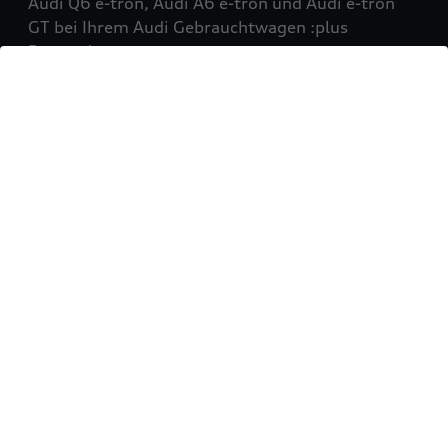
Audi Q6 e-tron, Audi A6 e-tron und Audi e-tron
GT bei Ihrem Audi Gebrauchtwagen :plus
Partner!
Mehr erfahren
Sie möchten Ihr Fahrzeug
verkaufen?