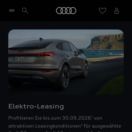
Startseite
Händler wählen
Elektro-Leasing
Profitieren Sie bis zum 30.09.2026
von
1
attraktiven Leasingkonditionen
für ausgewählte
2