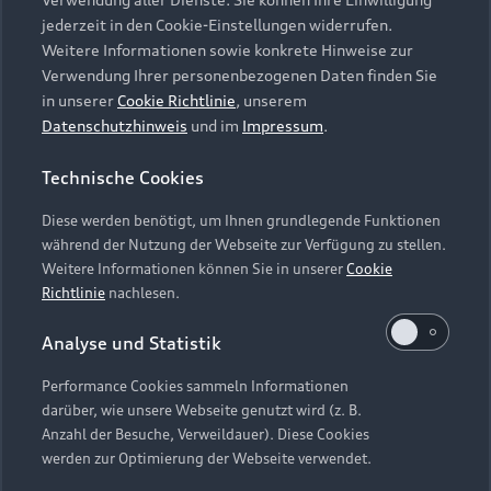
Audi Services
Über Audi
Kundenservice
jederzeit in den Cookie-Einstellungen widerrufen.
Finanzierung
Garantie
Weitere Informationen sowie konkrete Hinweise zur
Händlersuche
Aktionen & Angebote
Verwendung Ihrer personenbezogenen Daten finden Sie
Unternehmen
Audi digital services
in unserer
Cookie Richtlinie
, unserem
Audi Code
Geschäftskunden
Datenschutzhinweis
und im
Impressum
.
Karriere
myAudi
Häufige Fragen (FAQ)
Investor Relations
Technische Cookies
© 2026 AUDI AG. Alle Rechte vorbehalten
Audi Online Beratung
Presse & Media Center
Diese werden benötigt, um Ihnen grundlegende Funktionen
Impressum
Rechtliches
Hinweisgebersystem
Online-Terminvereinbarung
während der Nutzung der Webseite zur Verfügung zu stellen.
Datenschutz
Datenschutzinformation
Cookie-Einstellungen
Weitere Informationen können Sie in unserer
Cookie
Servicekontakt
Cookie-Richtlinie
Barrierefreiheit
Richtlinie
nachlesen.
Audi erleben
Digital Services Act
EU Data Act
Bordbuch & Bedienungsanleitungen
Analyse und Statistik
Newsletter
Verträge kündigen
Performance Cookies sammeln Informationen
Hinweis: Die aktuelle Darstellung und Anordnung der
darüber, wie unsere Webseite genutzt wird (z. B.
Vertrag widerrufen
Embleme am Fahrzeug bei allen Abbildungen auf dieser
Anzahl der Besuche, Verweildauer). Diese Cookies
Webseite kann abweichen.
werden zur Optimierung der Webseite verwendet.