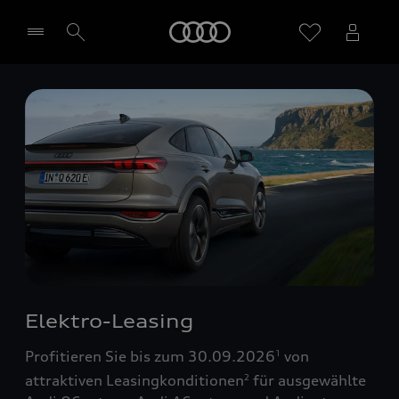
Startseite
Händler wählen
Elektro-Leasing
Profitieren Sie bis zum 30.09.2026
von
1
attraktiven Leasingkonditionen
für ausgewählte
2