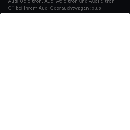
Audi Q6 e-tron, Audi A6 e-tron und Audi e-tron
GT bei Ihrem Audi Gebrauchtwagen :plus
Partner!
Mehr erfahren
Sie möchten Ihr Fahrzeug
verkaufen?