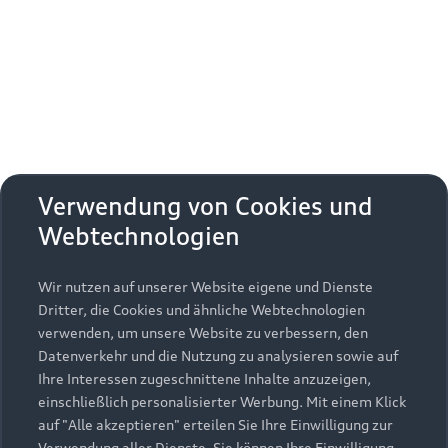
Erhalten Sie kostenfrei eine online
Fahrzeugbewertung und besprechen Sie alles
weitere mit Ihrem ausgewählten Audi Partner.
Jetzt kostenlos bewerten
Zurück nach oben
Verwendung von Cookies und
Webtechnologien
Modelle
Wir nutzen auf unserer Website eigene und Dienste
Kaufen & leasen
Alle Modelle
Dritter, die Cookies und ähnliche Webtechnologien
verwenden, um unsere Website zu verbessern, den
Modelle vergleichen
Service & Zubehör
Neuwagensuche
Datenverkehr und die Nutzung zu analysieren sowie auf
Elektromodelle
Ihre Interessen zugeschnittene Inhalte anzuzeigen,
Gebrauchtwagensuche
einschließlich personalisierter Werbung. Mit einem Klick
Support
Saisonale Angebote
Plug-in-Hybride
auf "Alle akzeptieren" erteilen Sie Ihre Einwilligung zur
Gebrauchtwagen
Verwendung aller Dienste. Sie können Ihre Einwilligung