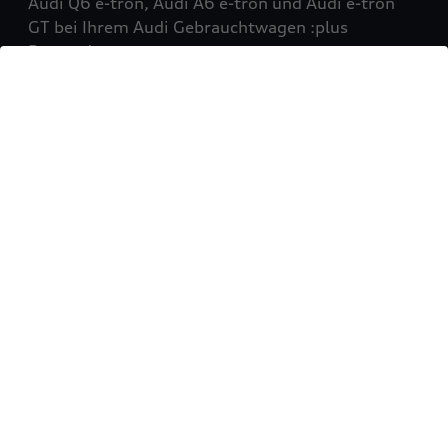
Audi Q6 e-tron, Audi A6 e-tron und Audi e-tron
GT bei Ihrem Audi Gebrauchtwagen :plus
Partner!
Mehr erfahren
Sie möchten Ihr Fahrzeug
verkaufen?