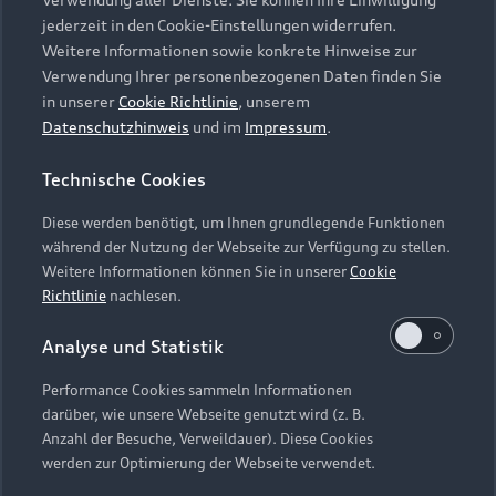
Audi Services
Über Audi
Kundenservice
jederzeit in den Cookie-Einstellungen widerrufen.
Finanzierung
Garantie
Weitere Informationen sowie konkrete Hinweise zur
Händlersuche
Aktionen & Angebote
Verwendung Ihrer personenbezogenen Daten finden Sie
Unternehmen
Audi digital services
in unserer
Cookie Richtlinie
, unserem
Audi Code
Geschäftskunden
Datenschutzhinweis
und im
Impressum
.
Karriere
myAudi
Häufige Fragen (FAQ)
Investor Relations
Technische Cookies
© 2026 AUDI AG. Alle Rechte vorbehalten
Audi Online Beratung
Presse & Media Center
Diese werden benötigt, um Ihnen grundlegende Funktionen
Impressum
Rechtliches
Hinweisgebersystem
Online-Terminvereinbarung
während der Nutzung der Webseite zur Verfügung zu stellen.
Datenschutz
Datenschutzinformation
Cookie-Einstellungen
Weitere Informationen können Sie in unserer
Cookie
Servicekontakt
Cookie-Richtlinie
Barrierefreiheit
Richtlinie
nachlesen.
Audi erleben
Digital Services Act
EU Data Act
Bordbuch & Bedienungsanleitungen
Analyse und Statistik
Newsletter
Verträge kündigen
Performance Cookies sammeln Informationen
Hinweis: Die aktuelle Darstellung und Anordnung der
darüber, wie unsere Webseite genutzt wird (z. B.
Vertrag widerrufen
Embleme am Fahrzeug bei allen Abbildungen auf dieser
Anzahl der Besuche, Verweildauer). Diese Cookies
Webseite kann abweichen.
werden zur Optimierung der Webseite verwendet.