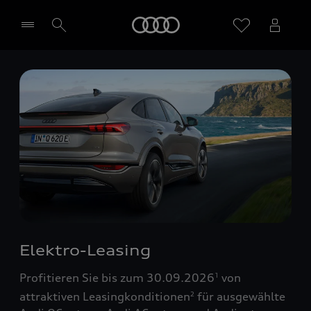
Startseite
Händler wählen
Elektro-Leasing
Profitieren Sie bis zum 30.09.2026
von
1
attraktiven Leasingkonditionen
für ausgewählte
2