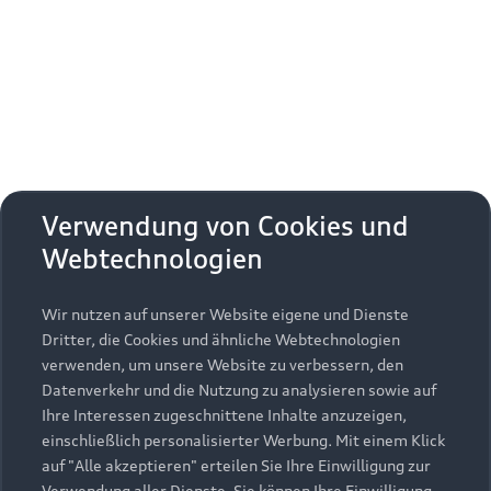
Erhalten Sie kostenfrei eine online
Fahrzeugbewertung und besprechen Sie alles
weitere mit Ihrem ausgewählten Audi Partner.
Jetzt kostenlos bewerten
Zurück nach oben
Verwendung von Cookies und
Webtechnologien
Modelle
Wir nutzen auf unserer Website eigene und Dienste
Kaufen & leasen
Alle Modelle
Dritter, die Cookies und ähnliche Webtechnologien
verwenden, um unsere Website zu verbessern, den
Modelle vergleichen
Service & Zubehör
Neuwagensuche
Datenverkehr und die Nutzung zu analysieren sowie auf
Elektromodelle
Ihre Interessen zugeschnittene Inhalte anzuzeigen,
Gebrauchtwagensuche
einschließlich personalisierter Werbung. Mit einem Klick
Support
Saisonale Angebote
Plug-in-Hybride
auf "Alle akzeptieren" erteilen Sie Ihre Einwilligung zur
Gebrauchtwagen
Verwendung aller Dienste. Sie können Ihre Einwilligung