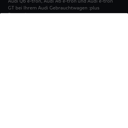
Audi Q6 e-tron, Audi A6 e-tron und Audi e-tron
GT bei Ihrem Audi Gebrauchtwagen :plus
Partner!
Mehr erfahren
Sie möchten Ihr Fahrzeug
verkaufen?