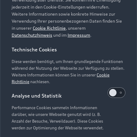
Audi Services
Über Audi
Kundenservice
jederzeit in den Cookie-Einstellungen widerrufen.
Finanzierung
Garantie
Weitere Informationen sowie konkrete Hinweise zur
Händlersuche
Aktionen & Angebote
Verwendung Ihrer personenbezogenen Daten finden Sie
Unternehmen
Audi digital services
in unserer
Cookie Richtlinie
, unserem
Audi Code
Geschäftskunden
Datenschutzhinweis
und im
Impressum
.
Karriere
myAudi
Häufige Fragen (FAQ)
Investor Relations
Technische Cookies
© 2026 AUDI AG. Alle Rechte vorbehalten
Audi Online Beratung
Presse & Media Center
Diese werden benötigt, um Ihnen grundlegende Funktionen
Impressum
Rechtliches
Hinweisgebersystem
Online-Terminvereinbarung
während der Nutzung der Webseite zur Verfügung zu stellen.
Datenschutz
Datenschutzinformation
Cookie-Einstellungen
Weitere Informationen können Sie in unserer
Cookie
Servicekontakt
Cookie-Richtlinie
Barrierefreiheit
Richtlinie
nachlesen.
Audi erleben
Digital Services Act
EU Data Act
Bordbuch & Bedienungsanleitungen
Analyse und Statistik
Newsletter
Verträge kündigen
Performance Cookies sammeln Informationen
Hinweis: Die aktuelle Darstellung und Anordnung der
darüber, wie unsere Webseite genutzt wird (z. B.
Vertrag widerrufen
Embleme am Fahrzeug bei allen Abbildungen auf dieser
Anzahl der Besuche, Verweildauer). Diese Cookies
Webseite kann abweichen.
werden zur Optimierung der Webseite verwendet.