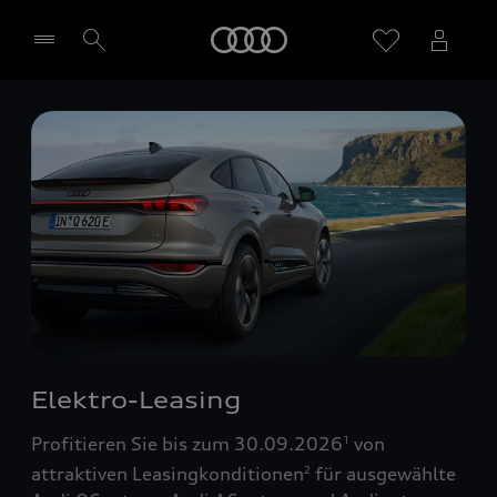
Startseite
Händler wählen
Elektro-Leasing
Profitieren Sie bis zum 30.09.2026
von
1
attraktiven Leasingkonditionen
für ausgewählte
2