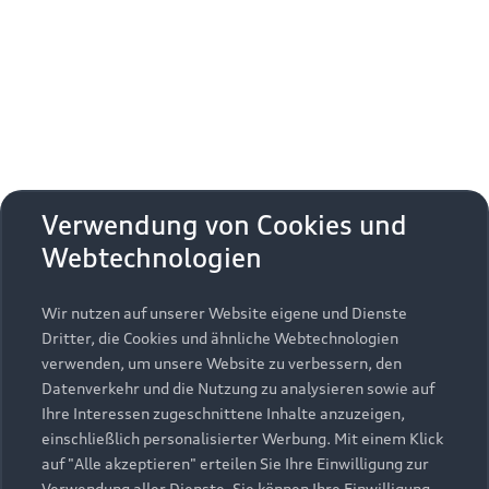
Erhalten Sie kostenfrei eine online
Fahrzeugbewertung und besprechen Sie alles
weitere mit Ihrem ausgewählten Audi Partner.
Jetzt kostenlos bewerten
Zurück nach oben
Verwendung von Cookies und
Webtechnologien
Modelle
Wir nutzen auf unserer Website eigene und Dienste
Kaufen & leasen
Alle Modelle
Dritter, die Cookies und ähnliche Webtechnologien
verwenden, um unsere Website zu verbessern, den
Modelle vergleichen
Service & Zubehör
Neuwagensuche
Datenverkehr und die Nutzung zu analysieren sowie auf
Elektromodelle
Ihre Interessen zugeschnittene Inhalte anzuzeigen,
Gebrauchtwagensuche
einschließlich personalisierter Werbung. Mit einem Klick
Support
Saisonale Angebote
Plug-in-Hybride
auf "Alle akzeptieren" erteilen Sie Ihre Einwilligung zur
Gebrauchtwagen
Verwendung aller Dienste. Sie können Ihre Einwilligung