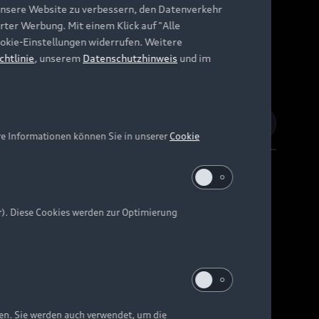
unsere Website zu verbessern, den Datenverkehr
rter Werbung. Mit einem Klick auf "Alle
Cookie-Einstellungen widerrufen. Weitere
chtlinie
, unserem
Datenschutzhinweis
und im
re Informationen können Sie in unserer
Cookie
r). Diese Cookies werden zur Optimierung
Barrierefreiheit
Digital Services Act
EU Data Act
e kann abweichen.
ten. Sie werden auch verwendet, um die