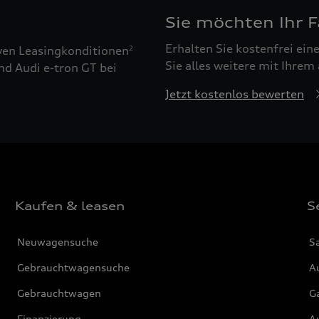
Sie möchten Ihr 
Erhalten Sie kostenfrei ei
ven Leasingkonditionen
2
Sie alles weitere mit Ihrem
nd Audi e-tron GT bei
Jetzt kostenlos bewerten
Kaufen & leasen
S
Neuwagensuche
S
Gebrauchtwagensuche
Au
Gebrauchtwagen
G
Finanzierung
Au