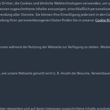
e Dritter, die Cookies und ähnliche Webtechnologien verwenden, um 
ressen zugeschnittene Inhalte anzuzeigen, einschließlich personalisie
wendung aller Dienste. Sie können Ihre Einwilligung jederzeit in den 
ndung Ihrer personenbezogenen Daten finden Sie in unserer
Cookie Ri
onen während der Nutzung der Webseite zur Verfügung zu stellen. Weite
ie unsere Webseite genutzt wird (z. B. Anzahl der Besuche, Verweildaue
nschutzinformation
Cookie-Einstellungen
Cookie-Richtlinie
Embleme am Fahrzeug bei allen Abbildungen auf dieser Webseit
zer relevantere und auf deren Interessen zugeschnittene Inhalte anzubie