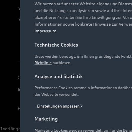
Wir nutzen auf unserer Website eigene und Dienst
Verträge kündigen
und die Nutzung zu analysieren sowie auf Ihre Inte
akzeptieren" erteilen Sie Ihre Einwilligung zur Ver
Vertrag widerrufen
Informationen sowie konkrete Hinweise zur Verwe
Impressum
.
Technische Cookies
Diese werden benötigt, um Ihnen grundlegende Funkti
Richtlinie
nachlesen.
Analyse und Statistik
© 2026 AUDI AG. Alle Rechte vorbehalten
Performance Cookies sammeln Informationen darüber, w
Impressum
Rechtliches
Hinweisgebersystem
Date
der Webseite verwendet.
Einstellungen anpassen
Hinweis: Die aktuelle Darstellung und Anordnung der 
Marketing
1
Verlängerung vorbehalten.
Marketing Cookies werden verwendet, um für die Benut