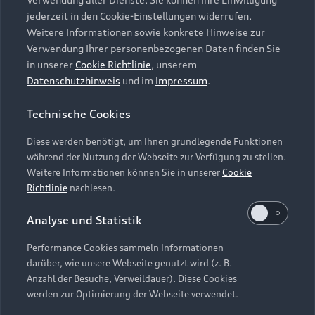
Audi Services
Über Audi
Kundenservice
jederzeit in den Cookie-Einstellungen widerrufen.
Finanzierung
Garantie
Weitere Informationen sowie konkrete Hinweise zur
Händlersuche
Aktionen & Angebote
Verwendung Ihrer personenbezogenen Daten finden Sie
Unternehmen
Audi digital services
in unserer
Cookie Richtlinie
, unserem
Audi Code
Geschäftskunden
Datenschutzhinweis
und im
Impressum
.
Karriere
myAudi
Häufige Fragen (FAQ)
Investor Relations
Technische Cookies
© 2026 AUDI AG. Alle Rechte vorbehalten
Audi Online Beratung
Presse & Media Center
Diese werden benötigt, um Ihnen grundlegende Funktionen
Impressum
Rechtliches
Hinweisgebersystem
Online-Terminvereinbarung
während der Nutzung der Webseite zur Verfügung zu stellen.
Datenschutz
Datenschutzinformation
Cookie-Einstellungen
Weitere Informationen können Sie in unserer
Cookie
Servicekontakt
Cookie-Richtlinie
Barrierefreiheit
Richtlinie
nachlesen.
Audi erleben
Digital Services Act
EU Data Act
Bordbuch & Bedienungsanleitungen
Analyse und Statistik
Newsletter
Verträge kündigen
Performance Cookies sammeln Informationen
Hinweis: Die aktuelle Darstellung und Anordnung der
darüber, wie unsere Webseite genutzt wird (z. B.
Vertrag widerrufen
Embleme am Fahrzeug bei allen Abbildungen auf dieser
Anzahl der Besuche, Verweildauer). Diese Cookies
Webseite kann abweichen.
werden zur Optimierung der Webseite verwendet.