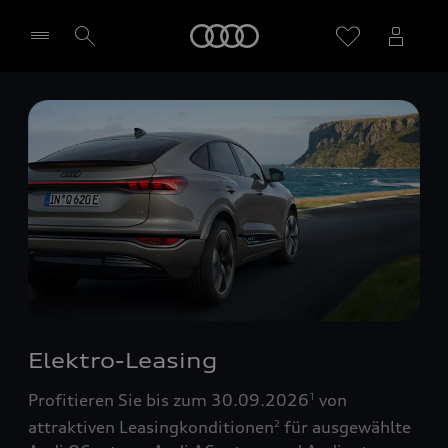
Startseite
Händler wählen
Elektro-Leasing
Profitieren Sie bis zum 30.09.2026
von
1
attraktiven Leasingkonditionen
für ausgewählte
2