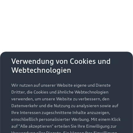
Erhalten Sie kostenfrei eine online
Fahrzeugbewertung und besprechen Sie alles
weitere mit Ihrem ausgewählten Audi Partner.
Jetzt kostenlos bewerten
Zurück nach oben
Verwendung von Cookies und
Webtechnologien
Modelle
Wir nutzen auf unserer Website eigene und Dienste
Kaufen & leasen
Alle Modelle
Dritter, die Cookies und ähnliche Webtechnologien
verwenden, um unsere Website zu verbessern, den
Modelle vergleichen
Service & Zubehör
Neuwagensuche
Datenverkehr und die Nutzung zu analysieren sowie auf
Elektromodelle
Ihre Interessen zugeschnittene Inhalte anzuzeigen,
Gebrauchtwagensuche
einschließlich personalisierter Werbung. Mit einem Klick
Support
Saisonale Angebote
Plug-in-Hybride
auf "Alle akzeptieren" erteilen Sie Ihre Einwilligung zur
Gebrauchtwagen
Verwendung aller Dienste. Sie können Ihre Einwilligung