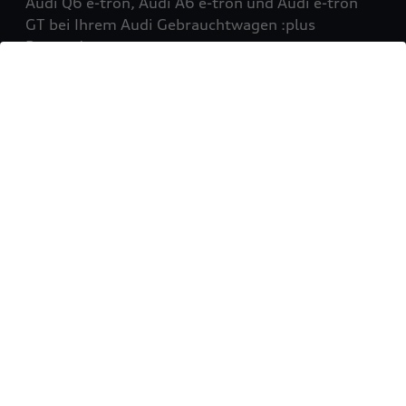
Audi Q6 e-tron, Audi A6 e-tron und Audi e-tron
GT bei Ihrem Audi Gebrauchtwagen :plus
Partner!
Mehr erfahren
Sie möchten Ihr Fahrzeug
verkaufen?