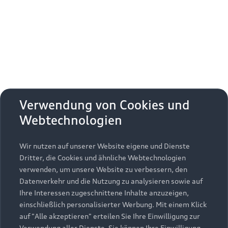
Erhalten Sie kostenfrei eine online
Fahrzeugbewertung und besprechen Sie alles
weitere mit Ihrem ausgewählten Audi Partner.
Jetzt kostenlos bewerten
Zurück nach oben
Verwendung von Cookies und
Webtechnologien
Modelle
Wir nutzen auf unserer Website eigene und Dienste
Kaufen & leasen
Alle Modelle
Dritter, die Cookies und ähnliche Webtechnologien
verwenden, um unsere Website zu verbessern, den
Modelle vergleichen
Service & Zubehör
Neuwagensuche
Datenverkehr und die Nutzung zu analysieren sowie auf
Elektromodelle
Ihre Interessen zugeschnittene Inhalte anzuzeigen,
Gebrauchtwagensuche
einschließlich personalisierter Werbung. Mit einem Klick
Support
Saisonale Angebote
Plug-in-Hybride
auf "Alle akzeptieren" erteilen Sie Ihre Einwilligung zur
Gebrauchtwagen
Verwendung aller Dienste. Sie können Ihre Einwilligung