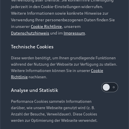
Audi Services
Über Audi
Kundenservice
jederzeit in den Cookie-Einstellungen widerrufen.
Finanzierung
Garantie
Weitere Informationen sowie konkrete Hinweise zur
Händlersuche
Aktionen & Angebote
Verwendung Ihrer personenbezogenen Daten finden Sie
Unternehmen
Audi digital services
in unserer
Cookie Richtlinie
, unserem
Audi Code
Geschäftskunden
Datenschutzhinweis
und im
Impressum
.
Karriere
myAudi
Häufige Fragen (FAQ)
Investor Relations
Technische Cookies
© 2026 AUDI AG. Alle Rechte vorbehalten
Audi Online Beratung
Presse & Media Center
Diese werden benötigt, um Ihnen grundlegende Funktionen
Impressum
Rechtliches
Hinweisgebersystem
Online-Terminvereinbarung
während der Nutzung der Webseite zur Verfügung zu stellen.
Datenschutz
Datenschutzinformation
Cookie-Einstellungen
Weitere Informationen können Sie in unserer
Cookie
Servicekontakt
Cookie-Richtlinie
Barrierefreiheit
Richtlinie
nachlesen.
Audi erleben
Digital Services Act
EU Data Act
Bordbuch & Bedienungsanleitungen
Analyse und Statistik
Newsletter
Verträge kündigen
Performance Cookies sammeln Informationen
Hinweis: Die aktuelle Darstellung und Anordnung der
darüber, wie unsere Webseite genutzt wird (z. B.
Vertrag widerrufen
Embleme am Fahrzeug bei allen Abbildungen auf dieser
Anzahl der Besuche, Verweildauer). Diese Cookies
Webseite kann abweichen.
werden zur Optimierung der Webseite verwendet.