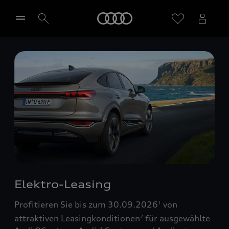
Startseite
Händler wählen
Elektro-Leasing
Profitieren Sie bis zum 30.09.2026
von
1
attraktiven Leasingkonditionen
für ausgewählte
2