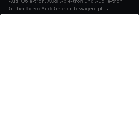
Audi Q6 e-tron, Audi A6 e-tron und Audi e-tron
GT bei Ihrem Audi Gebrauchtwagen :plus
Partner!
Mehr erfahren
Sie möchten Ihr Fahrzeug
verkaufen?