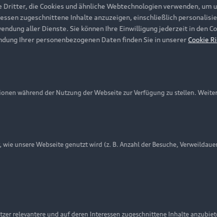
e Dritter, die Cookies und ähnliche Webtechnologien verwenden, um 
ressen zugeschnittene Inhalte anzuzeigen, einschließlich personalisie
wendung aller Dienste. Sie können Ihre Einwilligung jederzeit in den 
ndung Ihrer personenbezogenen Daten finden Sie in unserer
Cookie Ri
onen während der Nutzung der Webseite zur Verfügung zu stellen. Weite
ie unsere Webseite genutzt wird (z. B. Anzahl der Besuche, Verweildaue
nschutzinformation
Cookie-Einstellungen
Cookie-Richtlinie
Embleme am Fahrzeug bei allen Abbildungen auf dieser Webseit
zer relevantere und auf deren Interessen zugeschnittene Inhalte anzubie