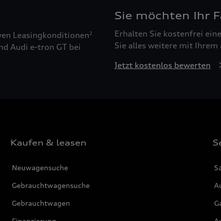
Sie möchten Ihr 
Erhalten Sie kostenfrei ei
ven Leasingkonditionen
2
Sie alles weitere mit Ihrem
nd Audi e-tron GT bei
Jetzt kostenlos bewerten
Kaufen & leasen
S
Neuwagensuche
S
Gebrauchtwagensuche
Au
Gebrauchtwagen
G
Finanzierung
Au