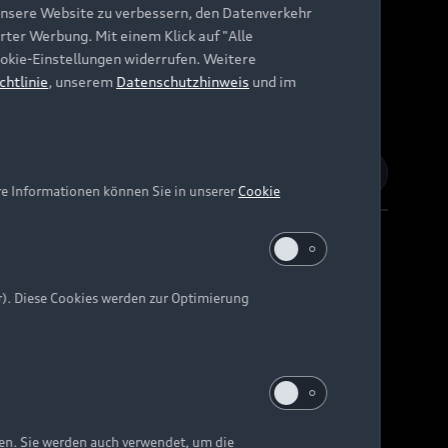
unsere Website zu verbessern, den Datenverkehr
rter Werbung. Mit einem Klick auf "Alle
Cookie-Einstellungen widerrufen. Weitere
chtlinie
, unserem
Datenschutzhinweis
und im
re Informationen können Sie in unserer
Cookie
r). Diese Cookies werden zur Optimierung
Barrierefreiheit
Digital Services Act
EU Data Act
e kann abweichen.
ten. Sie werden auch verwendet, um die