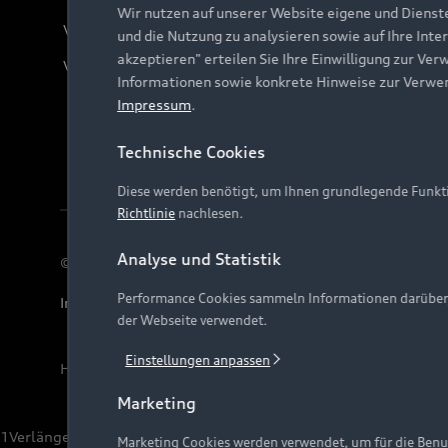
Wir nutzen auf unserer Website eigene und Dienst
Verträge kündigen
und die Nutzung zu analysieren sowie auf Ihre Inte
akzeptieren" erteilen Sie Ihre Einwilligung zur Ver
Vertrag widerrufen
Informationen sowie konkrete Hinweise zur Verwe
Impressum
.
Technische Cookies
Diese werden benötigt, um Ihnen grundlegende Funkti
Richtlinie
nachlesen.
Analyse und Statistik
© 2026 AUDI AG. Alle Rechte vorbehalten
Performance Cookies sammeln Informationen darüber, w
Impressum
Rechtliches
Hinweisgebersystem
Date
der Webseite verwendet.
Einstellungen anpassen
Hinweis: Die aktuelle Darstellung und Anordnung der 
Marketing
1
Verlängerung vorbehalten.
Marketing Cookies werden verwendet, um für die Benut