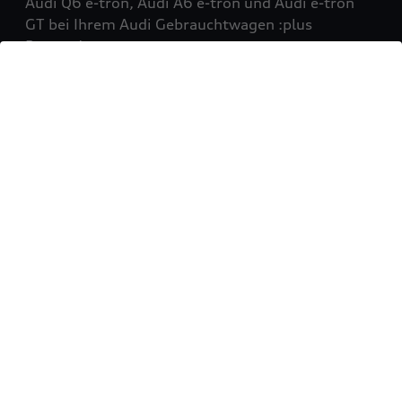
Audi Q6 e-tron, Audi A6 e-tron und Audi e-tron
GT bei Ihrem Audi Gebrauchtwagen :plus
Partner!
Mehr erfahren
Sie möchten Ihr Fahrzeug
verkaufen?