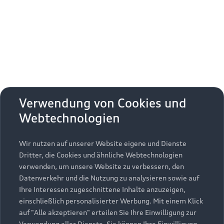
Erhalten Sie kostenfrei eine online
Fahrzeugbewertung und besprechen Sie alles
weitere mit Ihrem ausgewählten Audi Partner.
Jetzt kostenlos bewerten
Zurück nach oben
Verwendung von Cookies und
Webtechnologien
Modelle
Wir nutzen auf unserer Website eigene und Dienste
Kaufen & leasen
Alle Modelle
Dritter, die Cookies und ähnliche Webtechnologien
verwenden, um unsere Website zu verbessern, den
Modelle vergleichen
Service & Zubehör
Neuwagensuche
Datenverkehr und die Nutzung zu analysieren sowie auf
Elektromodelle
Ihre Interessen zugeschnittene Inhalte anzuzeigen,
Gebrauchtwagensuche
einschließlich personalisierter Werbung. Mit einem Klick
Support
Saisonale Angebote
Plug-in-Hybride
auf "Alle akzeptieren" erteilen Sie Ihre Einwilligung zur
Gebrauchtwagen
Verwendung aller Dienste. Sie können Ihre Einwilligung