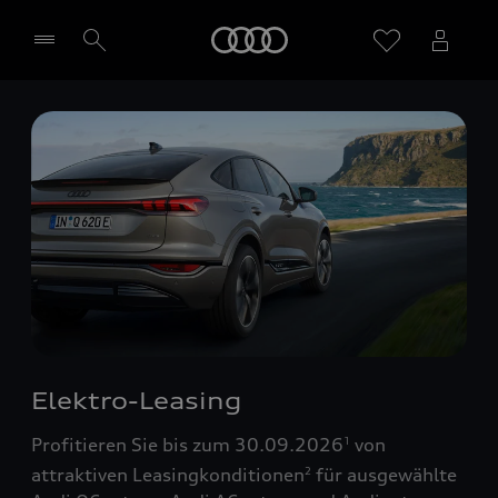
Startseite
Händler wählen
Elektro-Leasing
Profitieren Sie bis zum 30.09.2026
von
1
attraktiven Leasingkonditionen
für ausgewählte
2