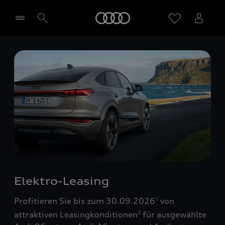
Startseite
Händler wählen
Elektro-Leasing
Profitieren Sie bis zum 30.09.2026
von
1
attraktiven Leasingkonditionen
für ausgewählte
2