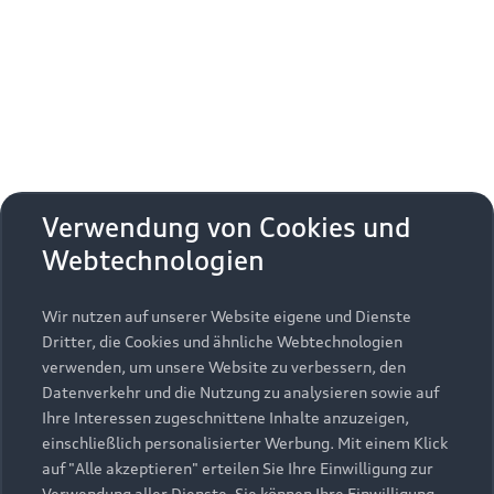
Erhalten Sie kostenfrei eine online
Fahrzeugbewertung und besprechen Sie alles
weitere mit Ihrem ausgewählten Audi Partner.
Jetzt kostenlos bewerten
Zurück nach oben
Verwendung von Cookies und
Webtechnologien
Modelle
Wir nutzen auf unserer Website eigene und Dienste
Kaufen & leasen
Alle Modelle
Dritter, die Cookies und ähnliche Webtechnologien
verwenden, um unsere Website zu verbessern, den
Modelle vergleichen
Service & Zubehör
Neuwagensuche
Datenverkehr und die Nutzung zu analysieren sowie auf
Elektromodelle
Ihre Interessen zugeschnittene Inhalte anzuzeigen,
Gebrauchtwagensuche
einschließlich personalisierter Werbung. Mit einem Klick
Support
Saisonale Angebote
Plug-in-Hybride
auf "Alle akzeptieren" erteilen Sie Ihre Einwilligung zur
Gebrauchtwagen
Verwendung aller Dienste. Sie können Ihre Einwilligung