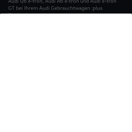
Audi Q6 e-tron, Audi A6 e-tron und Audi e-tron
GT bei Ihrem Audi Gebrauchtwagen :plus
Partner!
Mehr erfahren
Sie möchten Ihr Fahrzeug
verkaufen?