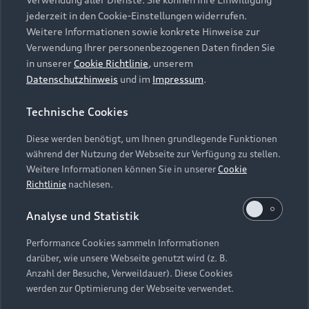
Audi Services
Über Audi
Kundenservice
jederzeit in den Cookie-Einstellungen widerrufen.
Finanzierung
Garantie
Weitere Informationen sowie konkrete Hinweise zur
Händlersuche
Aktionen & Angebote
Verwendung Ihrer personenbezogenen Daten finden Sie
Unternehmen
Audi digital services
in unserer
Cookie Richtlinie
, unserem
Audi Code
Geschäftskunden
Datenschutzhinweis
und im
Impressum
.
Karriere
myAudi
Häufige Fragen (FAQ)
Investor Relations
Technische Cookies
© 2026 AUDI AG. Alle Rechte vorbehalten
Audi Online Beratung
Presse & Media Center
Diese werden benötigt, um Ihnen grundlegende Funktionen
Impressum
Rechtliches
Hinweisgebersystem
Online-Terminvereinbarung
während der Nutzung der Webseite zur Verfügung zu stellen.
Datenschutz
Datenschutzinformation
Cookie-Einstellungen
Weitere Informationen können Sie in unserer
Cookie
Servicekontakt
Cookie-Richtlinie
Barrierefreiheit
Richtlinie
nachlesen.
Audi erleben
Digital Services Act
EU Data Act
Bordbuch & Bedienungsanleitungen
Analyse und Statistik
Newsletter
Verträge kündigen
Performance Cookies sammeln Informationen
Hinweis: Die aktuelle Darstellung und Anordnung der
darüber, wie unsere Webseite genutzt wird (z. B.
Vertrag widerrufen
Embleme am Fahrzeug bei allen Abbildungen auf dieser
Anzahl der Besuche, Verweildauer). Diese Cookies
Webseite kann abweichen.
werden zur Optimierung der Webseite verwendet.