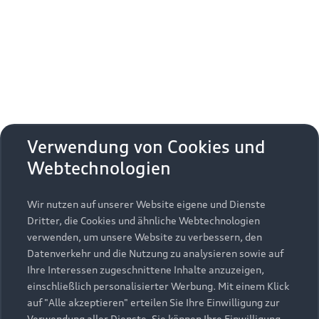
Erhalten Sie kostenfrei eine online
Fahrzeugbewertung und besprechen Sie alles
weitere mit Ihrem ausgewählten Audi Partner.
Jetzt kostenlos bewerten
Zurück nach oben
Verwendung von Cookies und
Webtechnologien
Modelle
Wir nutzen auf unserer Website eigene und Dienste
Kaufen & leasen
Alle Modelle
Dritter, die Cookies und ähnliche Webtechnologien
verwenden, um unsere Website zu verbessern, den
Modelle vergleichen
Service & Zubehör
Neuwagensuche
Datenverkehr und die Nutzung zu analysieren sowie auf
Elektromodelle
Ihre Interessen zugeschnittene Inhalte anzuzeigen,
Gebrauchtwagensuche
einschließlich personalisierter Werbung. Mit einem Klick
Support
Saisonale Angebote
Plug-in-Hybride
auf "Alle akzeptieren" erteilen Sie Ihre Einwilligung zur
Gebrauchtwagen
Verwendung aller Dienste. Sie können Ihre Einwilligung