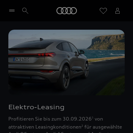
Startseite
Händler wählen
Elektro-Leasing
Profitieren Sie bis zum 30.09.2026
von
1
attraktiven Leasingkonditionen
für ausgewählte
2