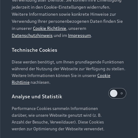
Audi Services
Über Audi
Kundenservice
jederzeit in den Cookie-Einstellungen widerrufen.
Finanzierung
Garantie
Weitere Informationen sowie konkrete Hinweise zur
Händlersuche
Aktionen & Angebote
Verwendung Ihrer personenbezogenen Daten finden Sie
Unternehmen
Audi digital services
in unserer
Cookie Richtlinie
, unserem
Audi Code
Geschäftskunden
Datenschutzhinweis
und im
Impressum
.
Karriere
myAudi
Häufige Fragen (FAQ)
Investor Relations
Technische Cookies
© 2026 AUDI AG. Alle Rechte vorbehalten
Audi Online Beratung
Presse & Media Center
Diese werden benötigt, um Ihnen grundlegende Funktionen
Impressum
Rechtliches
Hinweisgebersystem
Online-Terminvereinbarung
während der Nutzung der Webseite zur Verfügung zu stellen.
Datenschutz
Datenschutzinformation
Cookie-Einstellungen
Weitere Informationen können Sie in unserer
Cookie
Servicekontakt
Cookie-Richtlinie
Barrierefreiheit
Richtlinie
nachlesen.
Audi erleben
Digital Services Act
EU Data Act
Bordbuch & Bedienungsanleitungen
Analyse und Statistik
Newsletter
Verträge kündigen
Performance Cookies sammeln Informationen
Hinweis: Die aktuelle Darstellung und Anordnung der
darüber, wie unsere Webseite genutzt wird (z. B.
Vertrag widerrufen
Embleme am Fahrzeug bei allen Abbildungen auf dieser
Anzahl der Besuche, Verweildauer). Diese Cookies
Webseite kann abweichen.
werden zur Optimierung der Webseite verwendet.