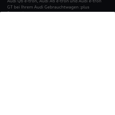
Audi Q6 e-tron, Audi A6 e-tron und Audi e-tron
GT bei Ihrem Audi Gebrauchtwagen :plus
Partner!
Mehr erfahren
Sie möchten Ihr Fahrzeug
verkaufen?