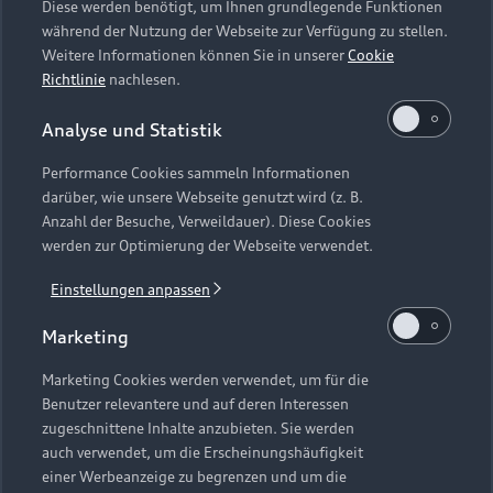
Vertrag widerrufen
Embleme am Fahrzeug bei allen Abbildungen auf dieser
Diese werden benötigt, um Ihnen grundlegende Funktionen
Webseite kann abweichen.
während der Nutzung der Webseite zur Verfügung zu stellen.
Weitere Informationen können Sie in unserer
Cookie
Richtlinie
nachlesen.
1
Audi RS 5 Avant: Kraftstoffverbrauch (gewichtet kombiniert):
Analyse und Statistik
4,5–3,9 l/100 km; Stromverbrauch (gewichtet kombiniert):
18,7–17,8 kWh/100 km; CO₂-Emissionen (gewichtet
Performance Cookies sammeln Informationen
kombiniert): 102–88 g/km; CO₂-Klassen (gewichtet
darüber, wie unsere Webseite genutzt wird (z. B.
kombiniert): C–B; Kraftstoffverbrauch bei entladener Batterie
Anzahl der Besuche, Verweildauer). Diese Cookies
(kombiniert): 10,2–9,6 l/100 km; CO₂-Klasse bei entladener
werden zur Optimierung der Webseite verwendet.
Batterie: G
Einstellungen anpassen
2
Audi RS 3 driving experience: Das Fahrzeug wird nicht zum
Kauf angeboten und unterliegt nicht der Richtlinie
Marketing
1999/94/EG.
Marketing Cookies werden verwendet, um für die
Benutzer relevantere und auf deren Interessen
3
Die Trainings der Audi driving experience werden mit
zugeschnittene Inhalte anzubieten. Sie werden
straßenzugelassenen Audi Fahrzeugen durchgeführt und
auch verwendet, um die Erscheinungshäufigkeit
finden – mit Ausnahme der Touren – auf geschlossenen und
einer Werbeanzeige zu begrenzen und um die
exklusiv genutzten Flächen oder Strecken statt. Diese