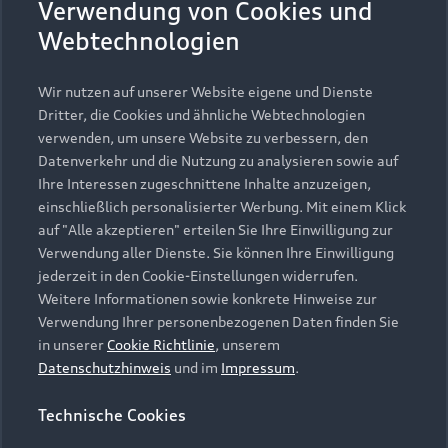
Verwendung von Cookies und
Gebrauchtwagensuche
Support
Saisonale Angebote
Webtechnologien
Plug-in-Hybride
Gebrauchtwagen
Audi Services
Über Audi
Kundenservice
Wir nutzen auf unserer Website eigene und Dienste
Finanzierung
Garantie
Dritter, die Cookies und ähnliche Webtechnologien
Händlersuche
Aktionen & Angebote
verwenden, um unsere Website zu verbessern, den
Unternehmen
Audi digital services
Datenverkehr und die Nutzung zu analysieren sowie auf
Audi Code
Geschäftskunden
Ihre Interessen zugeschnittene Inhalte anzuzeigen,
Karriere
myAudi
einschließlich personalisierter Werbung. Mit einem Klick
Häufige Fragen (FAQ)
Investor Relations
auf "Alle akzeptieren" erteilen Sie Ihre Einwilligung zur
© 2026 AUDI AG. Alle Rechte vorbehalten
Audi Online Beratung
Verwendung aller Dienste. Sie können Ihre Einwilligung
Presse & Media Center
jederzeit in den Cookie-Einstellungen widerrufen.
Impressum
Rechtliches
Hinweisgebersystem
Online-Terminvereinbarung
Weitere Informationen sowie konkrete Hinweise zur
Datenschutz
Datenschutzinformation
Cookie-Einstellungen
Verwendung Ihrer personenbezogenen Daten finden Sie
Servicekontakt
Cookie-Richtlinie
Barrierefreiheit
in unserer
Cookie Richtlinie
, unserem
Audi erleben
Digital Services Act
EU Data Act
Datenschutzhinweis
und im
Impressum
.
Bordbuch & Bedienungsanleitungen
Newsletter
Verträge kündigen
Technische Cookies
Hinweis: Die aktuelle Darstellung und Anordnung der