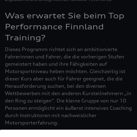
Was erwartet Sie beim Top
Performance Finnland
Training?
Dieses Programm richtet sich an ambitionierte
Fahrerinnen und Fahrer, die die vorherigen Stufen
gemeistert haben und ihre Fähigkeiten auf
Motorsportniveau heben möchten. Gleichzeitig ist
dieser Kurs aber auch für Fahrer geeignet, die die
Herausforderung suchen, bei den diversen
Wettbewerben mit den anderen Kursteilnehmern „in
den Ring zu steigen“. Die kleine Gruppe von nur 10
Personen ermöglicht ein äußerst intensives Coaching
durch Instruktoren mit nachweislicher
Motorsporterfahrung.
Sie absolvieren das Training in durchgehender