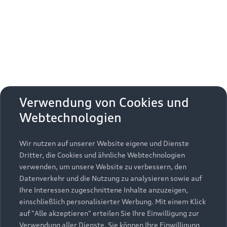
Saalbach, Austria
Date
09.-10.01.2027
Duration
2 training days with one overnight stay
Verwendung von Cookies und
Webtechnologien
Availability
available
Wir nutzen auf unserer Website eigene und Dienste
Dritter, die Cookies und ähnliche Webtechnologien
Booking
verwenden, um unsere Website zu verbessern, den
Get your training place now
Datenverkehr und die Nutzung zu analysieren sowie auf
Ihre Interessen zugeschnittene Inhalte anzuzeigen,
As of July 27, 2026
einschließlich personalisierter Werbung. Mit einem Klick
auf "Alle akzeptieren" erteilen Sie Ihre Einwilligung zur
Verwendung aller Dienste. Sie können Ihre Einwilligung