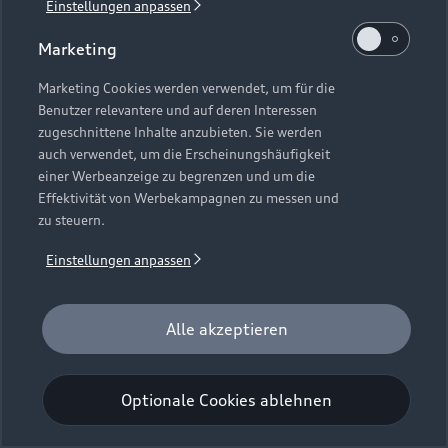
Einstellungen anpassen
Booking
Get your training place now
Marketing
Marketing Cookies werden verwendet, um für die
Training
Benutzer relevantere und auf deren Interessen
e-performance on ice
zugeschnittene Inhalte anzubieten. Sie werden
auch verwendet, um die Erscheinungshäufigkeit
einer Werbeanzeige zu begrenzen und um die
Location
Effektivität von Werbekampagnen zu messen und
Seefeld, Austria
zu steuern.
Einstellungen anpassen
Date
06.02.2027
Alle akzeptieren
Duration
1 training day
Optionale Cookies ablehnen
Availability