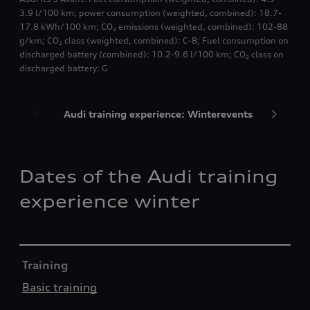
3.9 l/100 km; power consumption (weighted, combined): 18.7-
17.8 kWh/100 km; CO₂ emissions (weighted, combined): 102-88
g/km; CO₂ class (weighted, combined): C-B; Fuel consumption on
discharged battery (combined): 10.2-9.6 l/100 km; CO₂ class on
discharged battery: G
Audi training experience: Winterevents
Audi ic
Dates of the Audi training
experience winter
Table
Training
Basic training