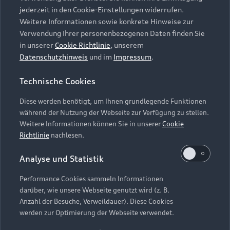
Table
jederzeit in den Cookie-Einstellungen widerrufen.
Training
Weitere Informationen sowie konkrete Hinweise zur
Verwendung Ihrer personenbezogenen Daten finden Sie
e-performance on ice
in unserer
Cookie Richtlinie
, unserem
Datenschutzhinweis
und im
Impressum
.
Location
Seefeld, Austria
Technische Cookies
Diese werden benötigt, um Ihnen grundlegende Funktionen
Date
während der Nutzung der Webseite zur Verfügung zu stellen.
10.01.2027
Weitere Informationen können Sie in unserer
Cookie
Richtlinie
nachlesen.
Duration
Analyse und Statistik
1 training day
Performance Cookies sammeln Informationen
darüber, wie unsere Webseite genutzt wird (z. B.
Availability
Anzahl der Besuche, Verweildauer). Diese Cookies
available
werden zur Optimierung der Webseite verwendet.